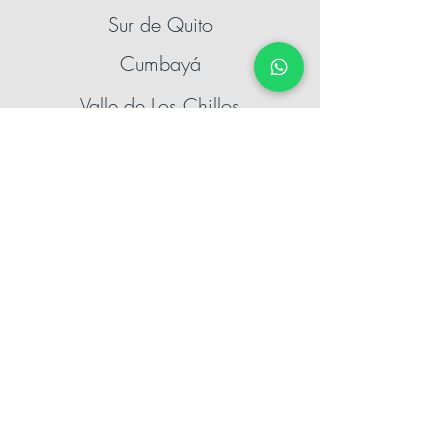
Sur de Quito
Cumbayá
Valle de Los Chillos
Guayaquil
Kennedy
Samborondón
Cuenca
Ambato
Santo Domingo