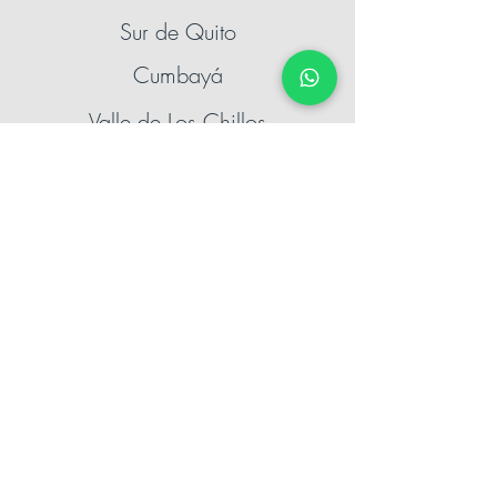
Sur de Quito
Cumbayá
Valle de Los Chillos
Guayaquil
Kennedy
Samborondón
Cuenca
Ambato
Santo Domingo